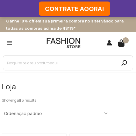
CONTRATE AGORA!
Ir
Ganhe 10% off em sua primeira compra no site! Válido para
4
4
para
todas as compras acima de R$119*
p
p
o
MAIN
r
r
conteúdo
0
MENU
o
o
d
d
Procurar:
u
u
t
t
o
o
Loja
s
s
Showing all 8 results