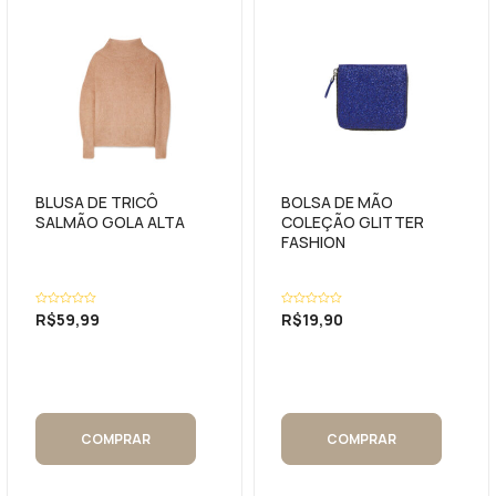
BLUSA DE TRICÔ
BOLSA DE MÃO
SALMÃO GOLA ALTA
COLEÇÃO GLITTER
FASHION
Avaliação
R$
59,99
Avaliação
R$
19,90
0
0
de
de
5
5
COMPRAR
COMPRAR