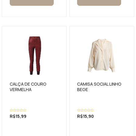
CALÇA DE COURO
CAMISA SOCIAL LINHO
VERMELHA
BEGE
Avaliação
R$
15,99
Avaliação
R$
15,90
0
0
de
de
5
5