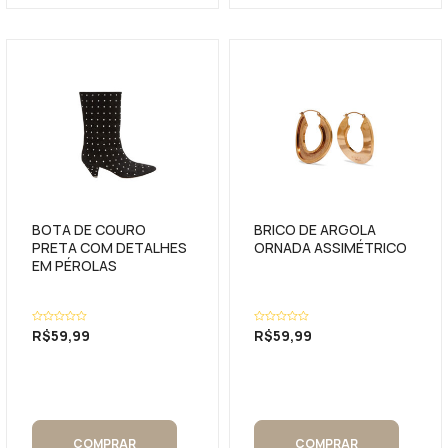
BOTA DE COURO
BRICO DE ARGOLA
PRETA COM DETALHES
ORNADA ASSIMÉTRICO
EM PÉROLAS
Avaliação
R$
59,99
Avaliação
R$
59,99
0
0
de
de
5
5
COMPRAR
COMPRAR