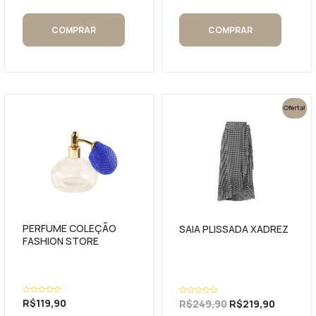
COMPRAR
COMPRAR
Oferta!
PERFUME COLEÇÃO
SAIA PLISSADA XADREZ
FASHION STORE
Avaliação
R$
119,90
Avaliação
R$
249,90
R$
219,90
0
0
de
de